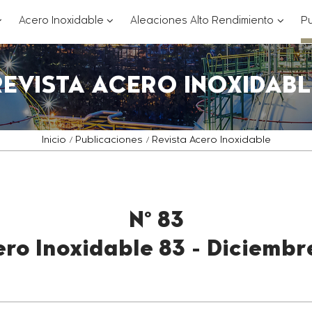
??
???
???
Acero Inoxidable
Aleaciones Alto Rendimiento
Pu
ey.formatter.header.toggle.subsections???
key.formatter.header.toggle.subsections
key.for
REVISTA ACERO INOXIDABL
Inicio
Publicaciones
Revista Acero Inoxidable
Nº 83
ro Inoxidable 83 - Diciembr