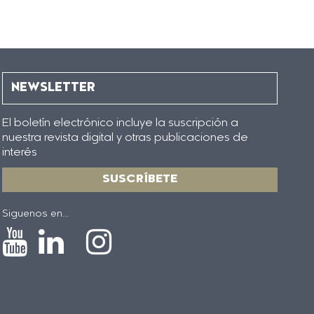
NEWSLETTER
El boletín electrónico incluye la suscripción a
nuestra revista digital y otras publicaciones de
interés
SUSCRÍBETE
Siguenos en...
Icono
Icono
Icono
Icono
de
de
de
de
Youtube
Linkedin
Instagram