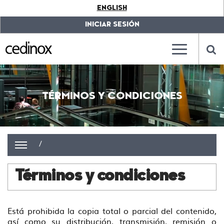
???
ENGLISH
label.access.jump.content???
???
label.access.jump.header???
???
INICIAR SESIÓN
label.access.jump.footer???
???
label.access.jump.menu???
???
???
label.mainna
lab
TÉRMINOS Y CONDICIONES
/
Términos y condiciones
Está prohibida la copia total o parcial del contenido,
así como su distribución, transmisión, remisión o