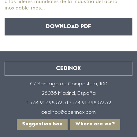
a los líderes mundiales de la industria del acero
inoxidable
|
más…
DOWNLOAD PDF
CEDINOX
C/ Santiago de Compostela, 100
28035 Madrid, España
T +34 91 398 52 31 /+34 91 398 52 32
cedinox@acerinox.com
Suggestion box
Where are we?