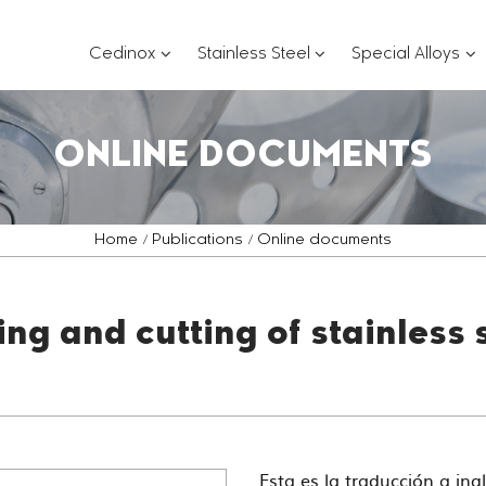
???
???
??
Cedinox
Stainless Steel
Special Alloys
key.formatter.header.toggle.subsections?
key.formatter.header.
key
ONLINE DOCUMENTS
Home
Publications
Online documents
ng and cutting of stainless 
Esta es la traducción a ing