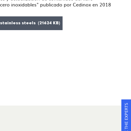
acero inoxidables" publicado por Cedinox en 2018
stainless steels (21624 KB)
ASK THE EXPERTS