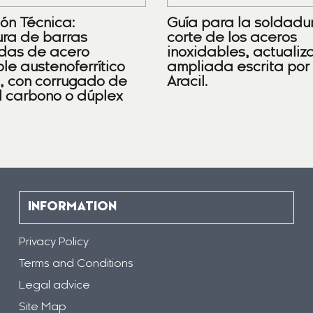
ión Técnica:
Guía para la soldadu
ra de barras
corte de los aceros
das de acero
inoxidables, actualiz
le austenoferrítico
ampliada escrita por
), con corrugado de
Aracil.
l carbono o dúplex
INFORMATION
Privacy Policy
Terms and Conditions
Legal advice
Site Map