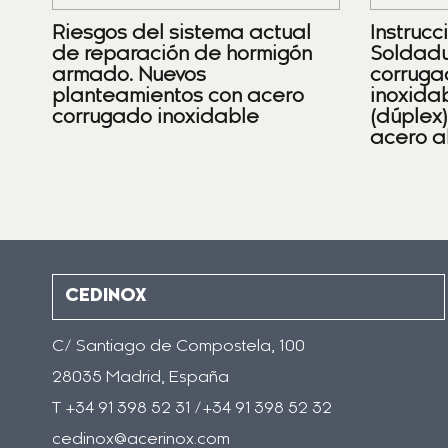
Riesgos del sistema actual
Instrucc
de reparación de hormigón
Soldadu
armado. Nuevos
corruga
planteamientos con acero
inoxidab
corrugado inoxidable
(dúplex
acero a
CEDINOX
C/ Santiago de Compostela, 100
28035 Madrid, España
T +34 91 398 52 31 /+34 91 398 52 32
cedinox@acerinox.com