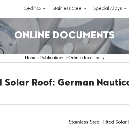
???
???
??
Cedinox
Stainless Steel
Special Alloys
key.formatter.header.toggle.subsections?
key.formatter.header.
key
ONLINE DOCUMENTS
Home
Publications
Online documents
ted Solar Roof: German Nauti
Stainless Steel Tilted Sol