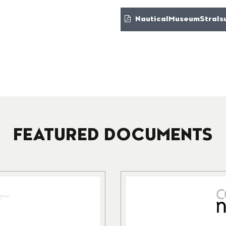
NauticalMuseumStralsu
FEATURED DOCUMENTS