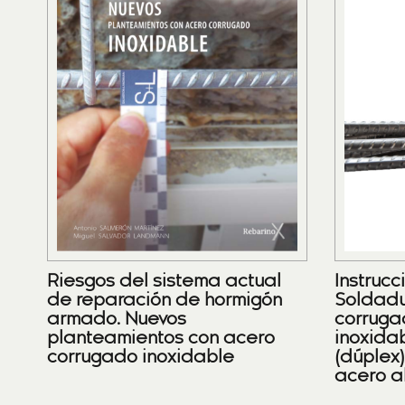
Riesgos del sistema actual
Instrucc
de reparación de hormigón
Soldadu
armado. Nuevos
corruga
planteamientos con acero
inoxidab
corrugado inoxidable
(dúplex
acero a