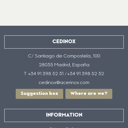
CEDINOX
C/ Santiago de Compostela, 100
28035 Madrid, España
T +34 91 398 52 31 /+34 91 398 52 32
cedinox@acerinox.com
Suggestion box
Where are we?
INFORMATION