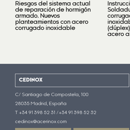
Riesgos del sistema actual
Instrucc
de reparación de hormigón
Soldadu
armado. Nuevos
corruga
planteamientos con acero
inoxidab
corrugado inoxidable
(dúplex
acero a
CEDINOX
C/ Santiago de Compostela, 100
28035 Madrid, España
T +34 91 398 52 31 /+34 91 398 52 32
cedinox@acerinox.com