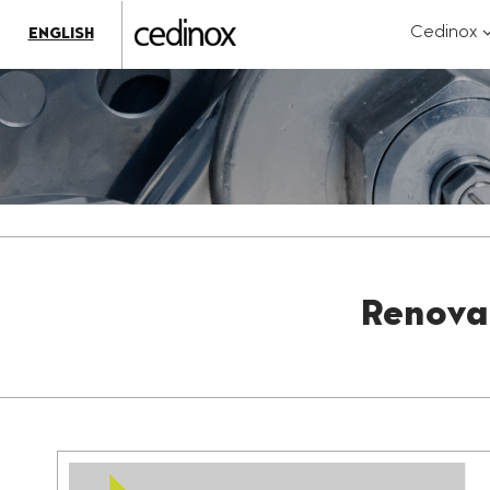
???
label.access.jump.content???
???
?
Cedinox
ENGLISH
label.access.jump.header???
???
k
label.access.jump.footer???
???
label.access.jump.menu???
Renova