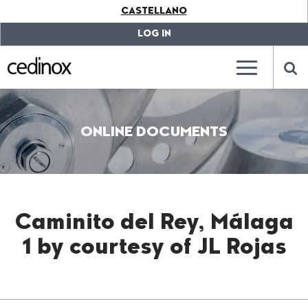
???
CASTELLANO
label.access.jump.content???
???
label.access.jump.header???
???
LOG IN
label.access.jump.footer???
???
label.access.jump.menu???
???
???
label.mainna
lab
ONLINE DOCUMENTS
Caminito del Rey, Málaga
1 by courtesy of JL Rojas