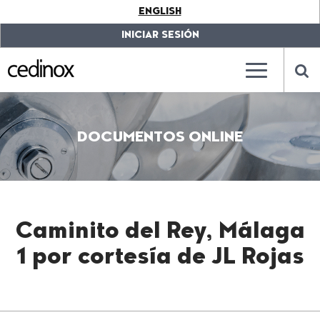
???
ENGLISH
label.access.jump.content???
???
label.access.jump.header???
???
INICIAR SESIÓN
label.access.jump.footer???
???
label.access.jump.menu???
???
???
label.mainna
lab
DOCUMENTOS ONLINE
Caminito del Rey, Málaga
1 por cortesía de JL Rojas