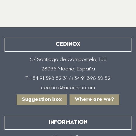
CEDINOX
C/ Santiago de Compostela, 100
28035 Madrid, España
T +34 91 398 52 31 /+34 91 398 52 32
cedinox@acerinox.com
Suggestion box
Where are we?
INFORMATION