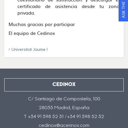
ASK THE EXPERTS
certificado de asistencia desde tu zona
privada.
Muchas gracias por participar
El equipo de Cedinox
Universitat Jaume I
CEDINOX
C/ Santiago de Compostela, 100
28035 Madrid, España
T +34 91 398 52 31 /+34 91 398 52 32
cedinox@acerinox.com