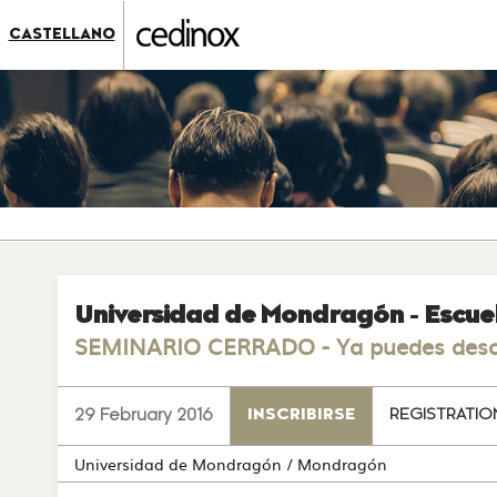
???
label.access.jump.content???
???
CASTELLANO
label.access.jump.header???
???
label.access.jump.footer???
???
label.access.jump.menu???
Universidad de Mondragón - Escue
SEMINARIO CERRADO - Ya puedes descarg
29 February 2016
INSCRIBIRSE
REGISTRATIO
Universidad de Mondragón
/ Mondragón