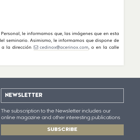
 Personal, le informamos que, las imágenes que en esta
 del seminario. Asimismo, le informamos que dispone de
o a la dirección
cedinox@acerinox.com
, o en la calle
NEWSLETTER
The subscription to the Newsletter includes our
online magazine and other interesting publications
SUBSCRIBE