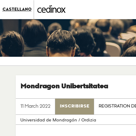
???
label.access.jump.content???
???
CASTELLANO
label.access.jump.header???
???
label.access.jump.footer???
???
label.access.jump.menu???
Mondragon Unibertsitatea
11 March 2022
INSCRIBIRSE
REGISTRATION DE
Universidad de Mondragón
/ Ordizia