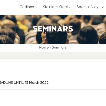
???
???
??
Cedinox
Stainless Steel
Special Alloys
key.formatter.header.toggle.subsections?
key.formatter.header.
key
SEMINARS
Home
Seminars
ADLINE UNTIL:
13 March 2022