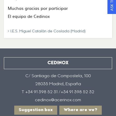
Muchas gracias por participar
El equipo de Cedinox
I.E.S. Miguel Catalán de Coslada (Madrid)
CEDINOX
C/ Santiago de Compostela, 100
28035 Madrid, España
T +34 91 398 52 31 /+34 91 398 52 32
cedinox@acerinox.com
Suggestion box
Where are we?