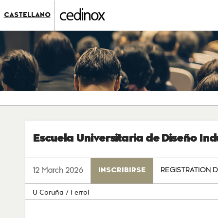
???
label.access.jump.content???
???
CASTELLANO
label.access.jump.header???
???
label.access.jump.footer???
???
label.access.jump.menu???
Escuela Universitaria de Diseño Indu
12 March 2026
INSCRIBIRSE
REGISTRATION D
U Coruña
/ Ferrol