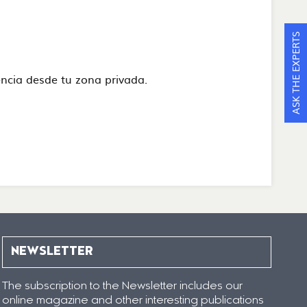
ASK THE EXPERTS
stencia desde tu zona privada.
NEWSLETTER
The subscription to the Newsletter includes our
online magazine and other interesting publications