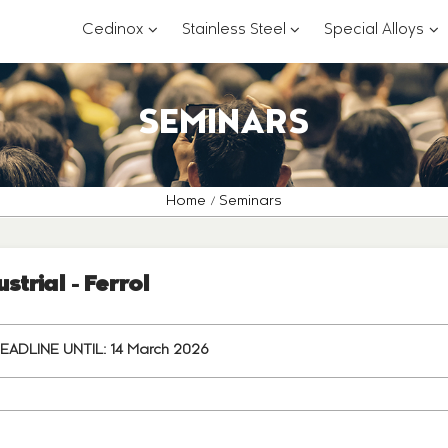
???
???
??
Cedinox
Stainless Steel
Special Alloys
key.formatter.header.toggle.subsections?
key.formatter.header.
key
SEMINARS
Home
Seminars
strial - Ferrol
EADLINE UNTIL:
14 March 2026