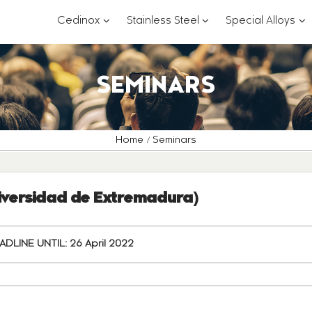
???
???
??
Cedinox
Stainless Steel
Special Alloys
key.formatter.header.toggle.subsections?
key.formatter.header.
key
SEMINARS
Home
Seminars
niversidad de Extremadura)
ADLINE UNTIL:
26 April 2022