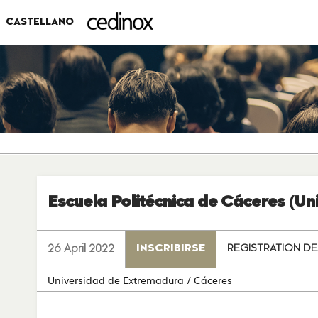
???
label.access.jump.content???
???
CASTELLANO
label.access.jump.header???
???
label.access.jump.footer???
???
label.access.jump.menu???
Escuela Politécnica de Cáceres (U
26 April 2022
INSCRIBIRSE
REGISTRATION DE
Universidad de Extremadura
/ Cáceres