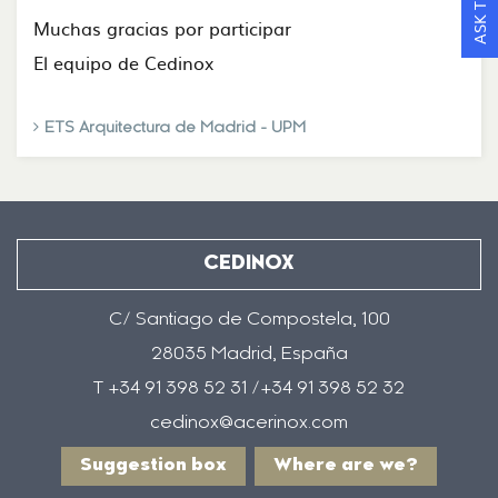
Muchas gracias por participar
El equipo de Cedinox
ETS Arquitectura de Madrid - UPM
CEDINOX
C/ Santiago de Compostela, 100
28035 Madrid, España
T +34 91 398 52 31 /+34 91 398 52 32
cedinox@acerinox.com
Suggestion box
Where are we?