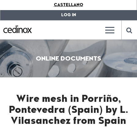
???
CASTELLANO
label.access.jump.content???
???
label.access.jump.header???
???
LOG IN
label.access.jump.footer???
???
label.access.jump.menu???
???
???
label.mainna
lab
ONLINE DOCUMENTS
Wire mesh in Porriño,
Pontevedra (Spain) by L.
Vilasanchez from Spain