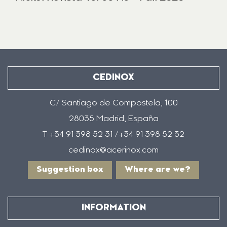
CEDINOX
C/ Santiago de Compostela, 100
28035 Madrid, España
T +34 91 398 52 31 /+34 91 398 52 32
cedinox@acerinox.com
Suggestion box
Where are we?
INFORMATION