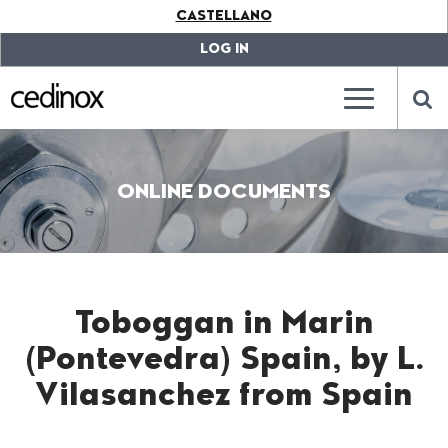
???
CASTELLANO
label.access.jump.content???
???
label.access.jump.header???
???
LOG IN
label.access.jump.footer???
???
label.access.jump.menu???
???
???
label.mainna
lab
ONLINE DOCUMENTS
Toboggan in Marin
(Pontevedra) Spain, by L.
Vilasanchez from Spain