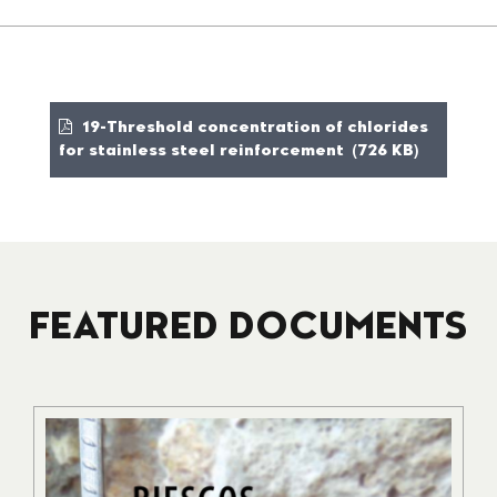
19-Threshold concentration of chlorides
for stainless steel reinforcement (726 KB)
FEATURED DOCUMENTS