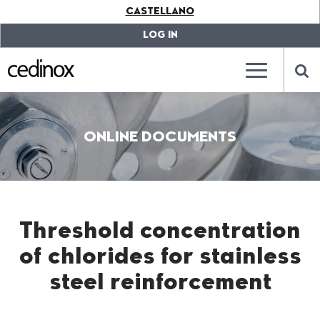
???
CASTELLANO
label.access.jump.content???
???
label.access.jump.header???
???
LOG IN
label.access.jump.footer???
???
label.access.jump.menu???
???
???
label.mainna
lab
ONLINE DOCUMENTS
Threshold concentration
of chlorides for stainless
steel reinforcement