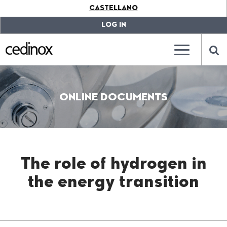
???
CASTELLANO
label.access.jump.content???
???
label.access.jump.header???
???
LOG IN
label.access.jump.footer???
???
label.access.jump.menu???
???
???
label.mainna
lab
ONLINE DOCUMENTS
The role of hydrogen in
the energy transition