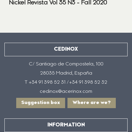
Nickel Revista Vol 35 N3 - Fall 2020
CEDINOX
C/ Santiago de Compostela, 100
28035 Madrid, España
T +34 91 398 52 31 /+34 91 398 52 32
cedinox@acerinox.com
Suggestion box
Where are we?
INFORMATION