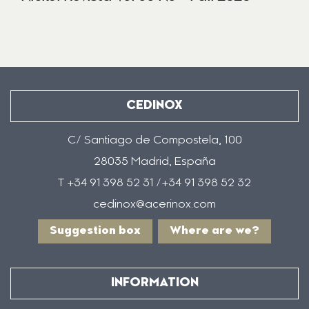
CEDINOX
C/ Santiago de Compostela, 100
28035 Madrid, España
T +34 91 398 52 31 /+34 91 398 52 32
cedinox@acerinox.com
Suggestion box
Where are we?
INFORMATION