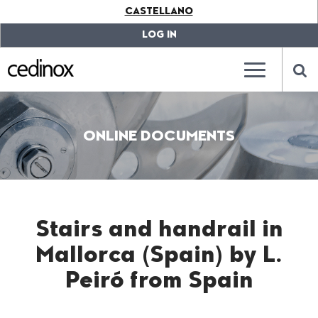
???
CASTELLANO
label.access.jump.content???
???
label.access.jump.header???
???
LOG IN
label.access.jump.footer???
???
label.access.jump.menu???
???
???
label.mainna
lab
ONLINE DOCUMENTS
Stairs and handrail in
Mallorca (Spain) by L.
Peiró from Spain