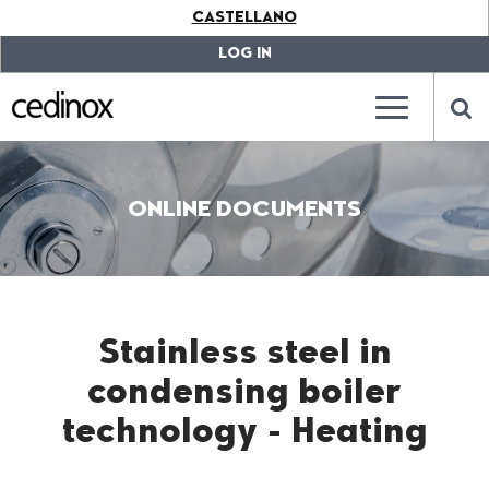
???
CASTELLANO
label.access.jump.content???
???
label.access.jump.header???
???
LOG IN
label.access.jump.footer???
???
label.access.jump.menu???
???
???
label.mainna
lab
ONLINE DOCUMENTS
Stainless steel in
condensing boiler
technology - Heating