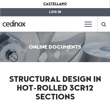
???
CASTELLANO
label.access.jump.content???
???
label.access.jump.header???
???
LOG IN
label.access.jump.footer???
???
label.access.jump.menu???
???
???
label.mainna
lab
ONLINE DOCUMENTS
STRUCTURAL DESIGN IN
HOT-ROLLED 3CR12
SECTIONS