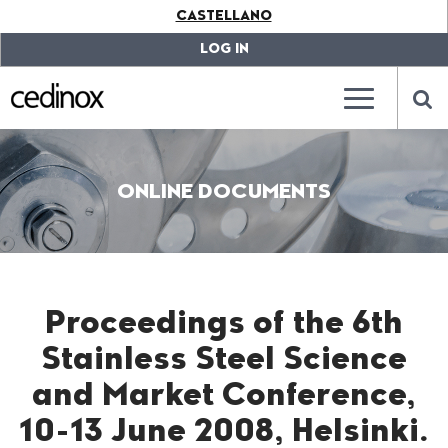
???
CASTELLANO
label.access.jump.content???
???
label.access.jump.header???
???
LOG IN
label.access.jump.footer???
???
label.access.jump.menu???
???
???
label.mainna
lab
ONLINE DOCUMENTS
Proceedings of the 6th
Stainless Steel Science
and Market Conference,
10-13 June 2008, Helsinki.