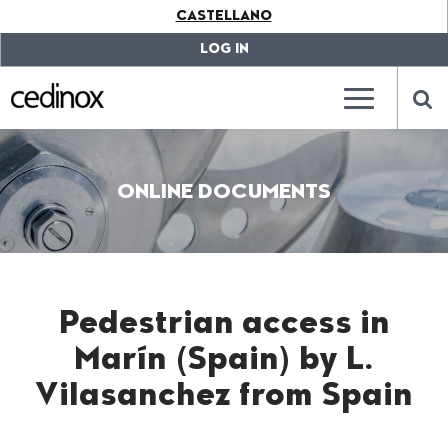
???
CASTELLANO
label.access.jump.content???
???
label.access.jump.header???
???
LOG IN
label.access.jump.footer???
???
label.access.jump.menu???
???
???
label.mainna
lab
ONLINE DOCUMENTS
Pedestrian access in
Marín (Spain) by L.
Vilasanchez from Spain