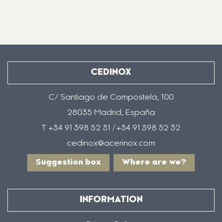
CEDINOX
C/ Santiago de Compostela, 100
28035 Madrid, España
T +34 91 398 52 31 /+34 91 398 52 32
cedinox@acerinox.com
Suggestion box
Where are we?
INFORMATION