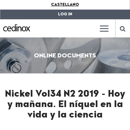
???
CASTELLANO
label.access.jump.content???
???
label.access.jump.header???
???
LOG IN
label.access.jump.footer???
???
label.access.jump.menu???
???
???
label.mainna
lab
ONLINE DOCUMENTS
Nickel Vol34 N2 2019 - Hoy
y mañana. El níquel en la
vida y la ciencia