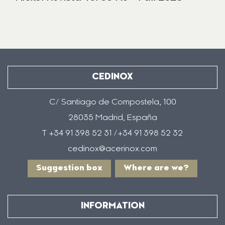
CEDINOX
C/ Santiago de Compostela, 100
28035 Madrid, España
T +34 91 398 52 31 /+34 91 398 52 32
cedinox@acerinox.com
Suggestion box
Where are we?
INFORMATION