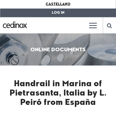
???
CASTELLANO
label.access.jump.content???
???
label.access.jump.header???
???
LOG IN
label.access.jump.footer???
???
label.access.jump.menu???
???
???
label.mainna
lab
ONLINE DOCUMENTS
Handrail in Marina of
Pietrasanta, Italia by L.
Peiró from España