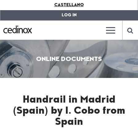
???
CASTELLANO
label.access.jump.content???
???
label.access.jump.header???
???
LOG IN
label.access.jump.footer???
???
label.access.jump.menu???
???
???
label.mainna
lab
ONLINE DOCUMENTS
Handrail in Madrid
(Spain) by I. Cobo from
Spain