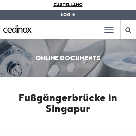
???
CASTELLANO
label.access.jump.content???
???
label.access.jump.header???
???
LOG IN
label.access.jump.footer???
???
label.access.jump.menu???
???
???
label.mainna
lab
ONLINE DOCUMENTS
Fußgängerbrücke in
Singapur