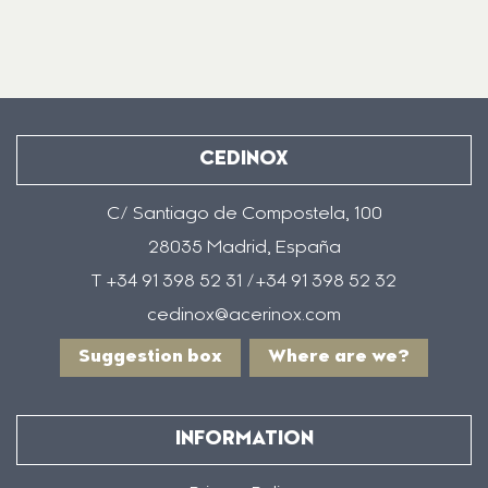
CEDINOX
C/ Santiago de Compostela, 100
28035 Madrid, España
T +34 91 398 52 31 /+34 91 398 52 32
cedinox@acerinox.com
Suggestion box
Where are we?
INFORMATION