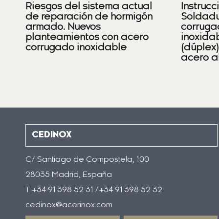
Riesgos del sistema actual
Instrucc
de reparación de hormigón
Soldadu
armado. Nuevos
corruga
planteamientos con acero
inoxidab
corrugado inoxidable
(dúplex
acero a
CEDINOX
C/ Santiago de Compostela, 100
28035 Madrid, España
T +34 91 398 52 31 /+34 91 398 52 32
cedinox@acerinox.com