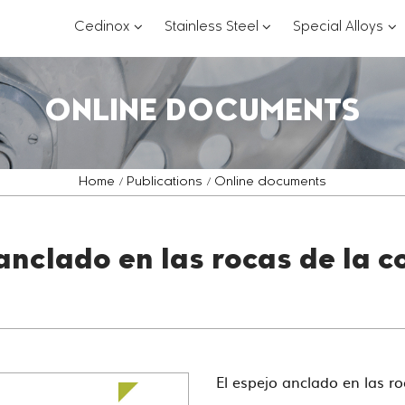
???
???
??
Cedinox
Stainless Steel
Special Alloys
key.formatter.header.toggle.subsections?
key.formatter.header.
key
ONLINE DOCUMENTS
Home
Publications
Online documents
 anclado en las rocas de la c
El espejo anclado en las r