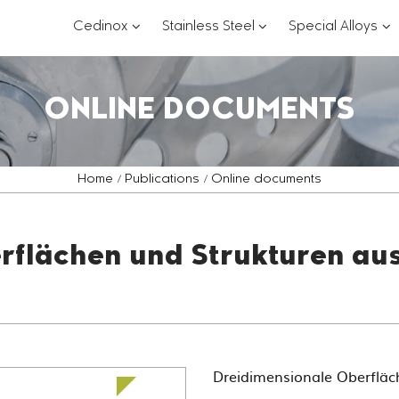
???
???
??
Cedinox
Stainless Steel
Special Alloys
key.formatter.header.toggle.subsections?
key.formatter.header.
key
ONLINE DOCUMENTS
Home
Publications
Online documents
rflächen und Strukturen aus
Dreidimensionale Oberfläc