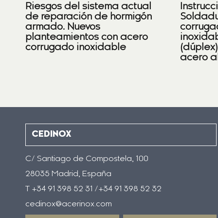
Riesgos del sistema actual
Instrucc
de reparación de hormigón
Soldadu
armado. Nuevos
corruga
planteamientos con acero
inoxidab
corrugado inoxidable
(dúplex
acero a
CEDINOX
C/ Santiago de Compostela, 100
28035 Madrid, España
T +34 91 398 52 31 /+34 91 398 52 32
cedinox@acerinox.com