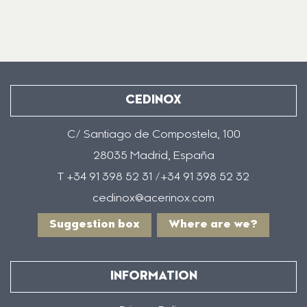
CEDINOX
C/ Santiago de Compostela, 100
28035 Madrid, España
T +34 91 398 52 31 /+34 91 398 52 32
cedinox@acerinox.com
Suggestion box
Where are we?
INFORMATION