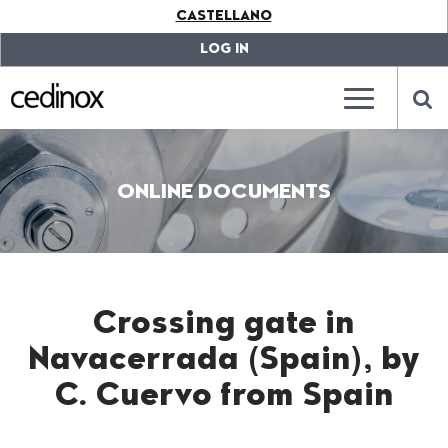
???
CASTELLANO
label.access.jump.content???
???
label.access.jump.header???
???
LOG IN
label.access.jump.footer???
???
label.access.jump.menu???
???
???
label.mainna
lab
ONLINE DOCUMENTS
Crossing gate in
Navacerrada (Spain), by
C. Cuervo from Spain