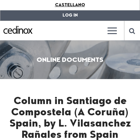
???
CASTELLANO
label.access.jump.content???
???
label.access.jump.header???
???
LOG IN
label.access.jump.footer???
???
label.access.jump.menu???
???
???
label.mainna
lab
ONLINE DOCUMENTS
Column in Santiago de
Compostela (A Coruña)
Spain, by L. Vilasanchez
Rañales from Spain