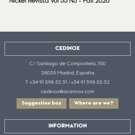
Nickel Revista Vol 35 N3 - Fall 2020
CEDINOX
C/ Santiago de Compostela, 100
28035 Madrid, España
T +34 91 398 52 31 /+34 91 398 52 32
cedinox@acerinox.com
Suggestion box
Where are we?
INFORMATION