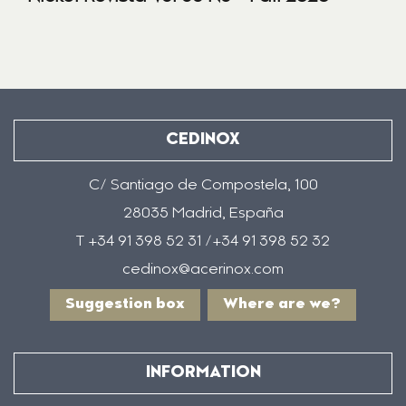
CEDINOX
C/ Santiago de Compostela, 100
28035 Madrid, España
T +34 91 398 52 31 /+34 91 398 52 32
cedinox@acerinox.com
Suggestion box
Where are we?
INFORMATION