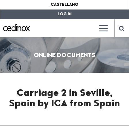
???
CASTELLANO
label.access.jump.content???
???
label.access.jump.header???
???
LOG IN
label.access.jump.footer???
???
label.access.jump.menu???
???
???
label.mainna
lab
ONLINE DOCUMENTS
Carriage 2 in Seville,
Spain by ICA from Spain