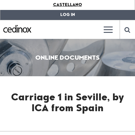
???
CASTELLANO
label.access.jump.content???
???
label.access.jump.header???
???
LOG IN
label.access.jump.footer???
???
label.access.jump.menu???
???
???
label.mainna
lab
ONLINE DOCUMENTS
Carriage 1 in Seville, by
ICA from Spain