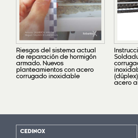
Riesgos del sistema actual
Instrucc
de reparación de hormigón
Soldadu
armado. Nuevos
corruga
planteamientos con acero
inoxidab
corrugado inoxidable
(dúplex
acero a
CEDINOX