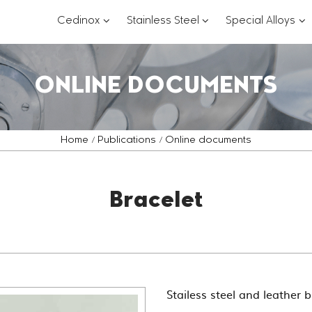
???
???
??
Cedinox
Stainless Steel
Special Alloys
key.formatter.header.toggle.subsections?
key.formatter.header.
key
ONLINE DOCUMENTS
Home
Publications
Online documents
Bracelet
Stailess steel and leather b