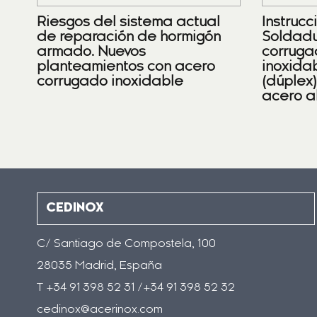
Riesgos del sistema actual
Instrucc
de reparación de hormigón
Soldadu
armado. Nuevos
corruga
planteamientos con acero
inoxidab
corrugado inoxidable
(dúplex
acero a
CEDINOX
C/ Santiago de Compostela, 100
28035 Madrid, España
T +34 91 398 52 31 /+34 91 398 52 32
cedinox@acerinox.com