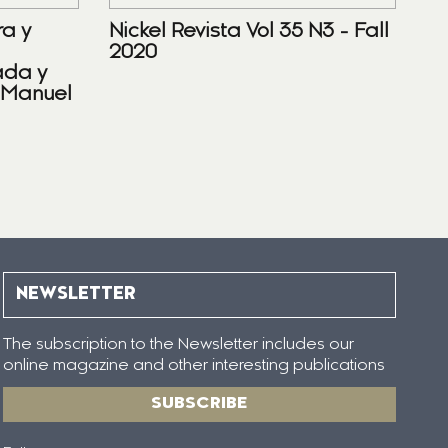
ra y
Nickel Revista Vol 35 N3 - Fall
2020
ada y
 Manuel
NEWSLETTER
The subscription to the Newsletter includes our
online magazine and other interesting publications
SUBSCRIBE