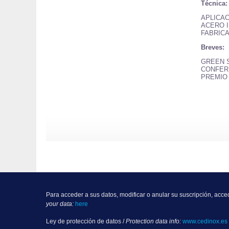
Técnica:
APLICA
ACERO I
FABRIC
Breves:
GREEN 
CONFERE
PREMIO
Para acceder a sus datos, modificar o anular su suscripción, acce
your data:
here
Ley de protección de datos /
Protection data info:
www.cedinox.es