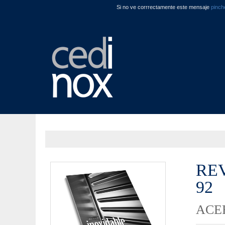
Si no ve corrrectamente este mensaje
pinch
RE
92
ACE