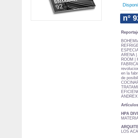
Disponib
n° 9
Reportaj
BOHEMIA
REFRIG
ESPECIA
ARENA |
ROOM | 
FABRICAC
revolucio
en la fab
de posibil
COCINAR
TRATAMI
EFICIEN
ANDREX
Artículos
HPA DIV
MATERI
ARQUIT
LOS AC