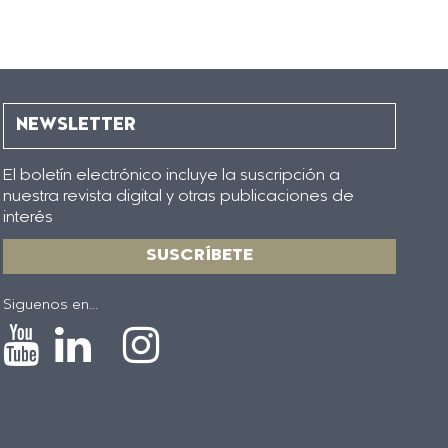
NEWSLETTER
El boletín electrónico incluye la suscripción a
nuestra revista digital y otras publicaciones de
interés
SUSCRÍBETE
Siguenos en...
Icono
Icono
Icono
Icono
de
de
de
de
Youtube
Linkedin
Instagram