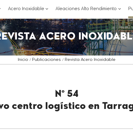
??
???
???
Acero Inoxidable
Aleaciones Alto Rendimiento
Pu
ey.formatter.header.toggle.subsections???
key.formatter.header.toggle.subsections
key.for
REVISTA ACERO INOXIDABL
Inicio
Publicaciones
Revista Acero Inoxidable
Nº 54
vo centro logístico en Tarra