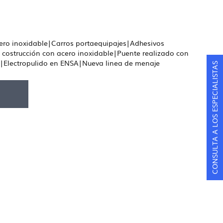
ero inoxidable|Carros portaequipajes|Adhesivos
 la costrucción con acero inoxidable|Puente realizado con
e|Electropulido en ENSA|Nueva linea de menaje
CONSULTA A LOS ESPECIALISTAS
F