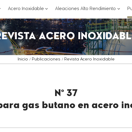
??
???
???
Acero Inoxidable
Aleaciones Alto Rendimiento
Pu
ey.formatter.header.toggle.subsections???
key.formatter.header.toggle.subsections
key.for
REVISTA ACERO INOXIDABL
Inicio
Publicaciones
Revista Acero Inoxidable
Nº 37
 para gas butano en acero in