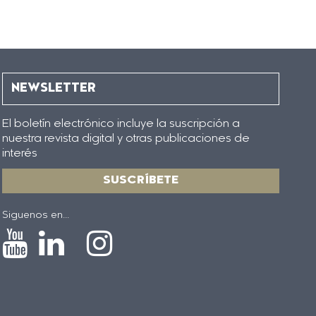
NEWSLETTER
El boletín electrónico incluye la suscripción a
nuestra revista digital y otras publicaciones de
interés
SUSCRÍBETE
Siguenos en...
Icono
Icono
Icono
Icono
de
de
de
de
Youtube
Linkedin
Instagram