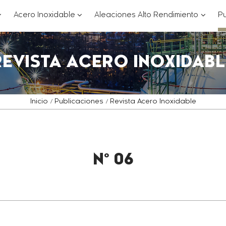
??
???
???
Acero Inoxidable
Aleaciones Alto Rendimiento
Pu
ey.formatter.header.toggle.subsections???
key.formatter.header.toggle.subsections
key.for
REVISTA ACERO INOXIDABL
Inicio
Publicaciones
Revista Acero Inoxidable
Nº 06