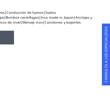
neas|Conducción de humos|Suelos
ape|Bombas centrífugas|Inox made in Japan|Anclajes y
icos de nivel|Menaje inox|Canalones y bajantes
CONSULTA A LOS ESPECIALISTAS
F