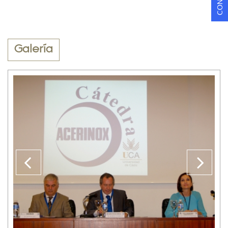
Galería
Anterior
??
la