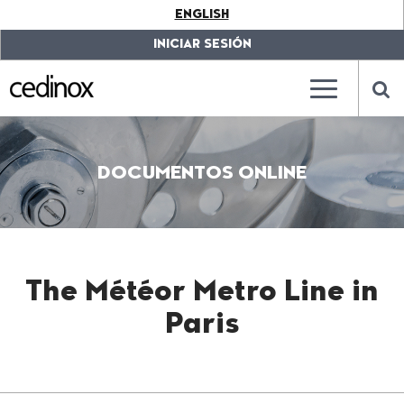
???
ENGLISH
label.access.jump.content???
???
label.access.jump.header???
???
INICIAR SESIÓN
label.access.jump.footer???
???
label.access.jump.menu???
???
???
label.mainna
lab
DOCUMENTOS ONLINE
The Météor Metro Line in
Paris