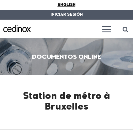
???
ENGLISH
label.access.jump.content???
???
label.access.jump.header???
???
INICIAR SESIÓN
label.access.jump.footer???
???
label.access.jump.menu???
???
???
label.mainna
lab
DOCUMENTOS ONLINE
Station de métro à
Bruxelles