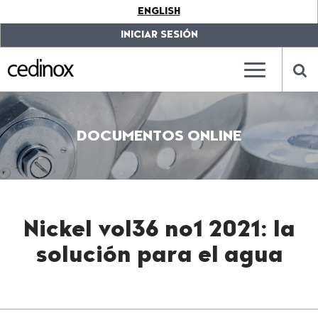
???
ENGLISH
label.access.jump.content???
???
label.access.jump.header???
???
INICIAR SESIÓN
label.access.jump.footer???
???
label.access.jump.menu???
???
???
label.mainna
lab
DOCUMENTOS ONLINE
Nickel vol36 no1 2021: la
solución para el agua